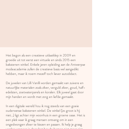
Het begon als een creatieve uitlaatklep in 2009 en
groeide uit tot eerst een virtuele en sinds 2015 een
bakstenen winkel. Enkele jaren opleiding aan de Antwerpse
modeacademie zullen de creatieve basis wel aangedikt
hebben, maar ik noem mezelf toch liever autodidact.
De juwelen van Lilli Vanilli worden gemaakt van zuivere en
natuurlijke materialen zoals zilver, verguld zilver, goud, half-
edelsten, zoetwaterparels en koralen. Elk juweel gaat door
mijn handen en wordt met zorg en liefde gemaakt.
In een digitale wereld hou ik nog steeds van een goeie
ouderwetse bakstenen winkel. De winkel (zo groot is hij
niet…) ligt achter mijn woonhuis in een groene oase. Het is
een plek waar ik graag mensen ontvang om in een
ongedwongen sfeer te kiezen en passen. Ik help je graag