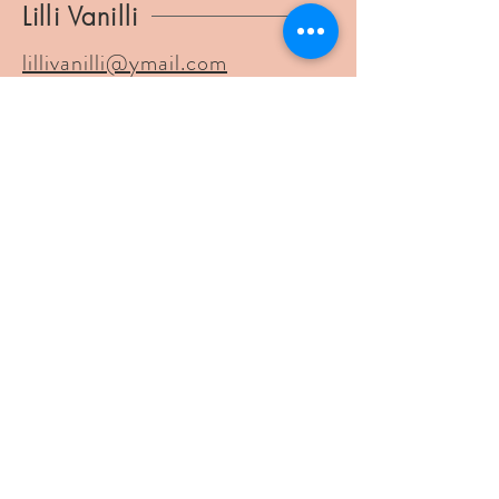
Lilli Vanilli
lillivanilli@ymail.com
BTW
1037.804.186
Verbindingsstraat 34
2540 Hove
©2025 Lilli Vanilli