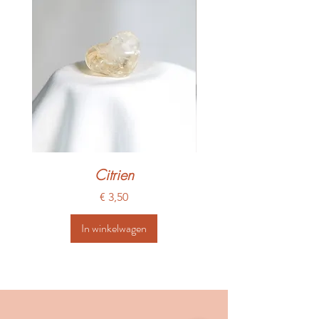
Citrien
Prijs
€ 3,50
In winkelwagen