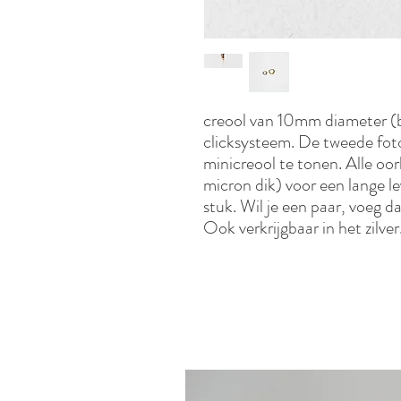
creool van 10mm diameter (
clicksysteem. De tweede fot
minicreool te tonen. Alle oorb
micron dik) voor een lange le
stuk. Wil je een paar, voeg d
Ook verkrijgbaar in het zilver