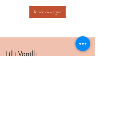
In winkelwagen
Lilli Vanilli
lillivanilli@ymail.com
BTW
1037.804.186
Verbindingsstraat 34
2540 Hove
©2025 Lilli Vanilli