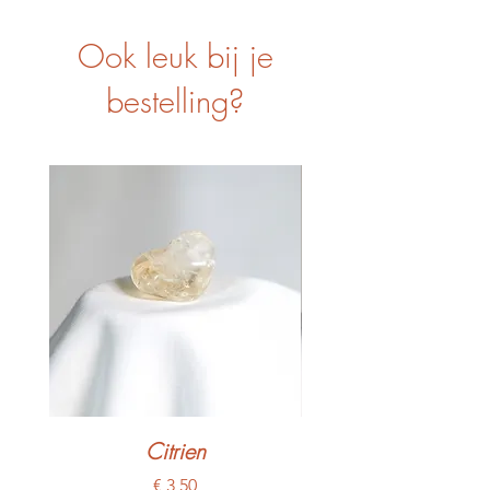
Ook leuk bij je
bestelling?
Citrien
Prijs
€ 3,50