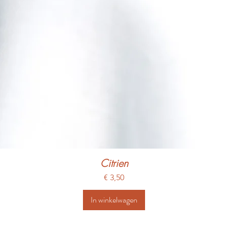
Citrien
Prijs
€ 3,50
In winkelwagen