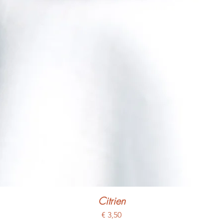
Citrien
Prijs
€ 3,50