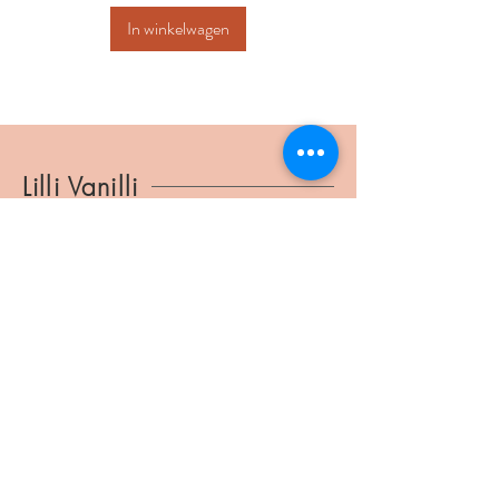
In winkelwagen
Lilli Vanilli
lillivanilli@ymail.com
BTW
1037.804.186
Verbindingsstraat 34
2540 Hove
©2025 Lilli Vanilli