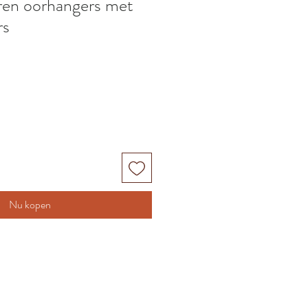
eren oorhangers met
rs
Nu kopen