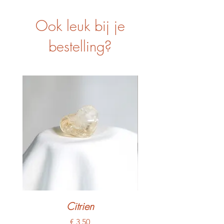
Ook leuk bij je
bestelling?
Citrien
Prijs
€ 3,50