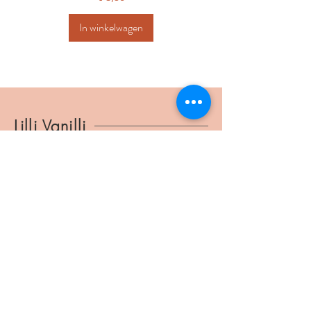
In winkelwagen
Lilli Vanilli
lillivanilli@ymail.com
BTW
1037.804.186
Verbindingsstraat 34
2540 Hove
©2025 Lilli Vanilli