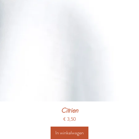
Citrien
Prijs
€ 3,50
In winkelwagen