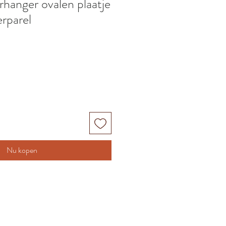
hanger ovalen plaatje
rparel
Nu kopen