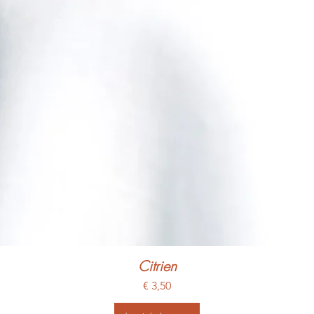
Citrien
Prijs
€ 3,50