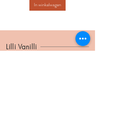
In winkelwagen
Lilli Vanilli
lillivanilli@ymail.com
BTW
1037.804.186
Verbindingsstraat 34
2540 Hove
©2025 Lilli Vanilli