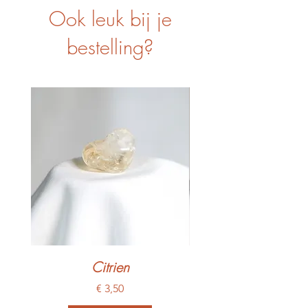
Ook leuk bij je
bestelling?
Citrien
Prijs
€ 3,50