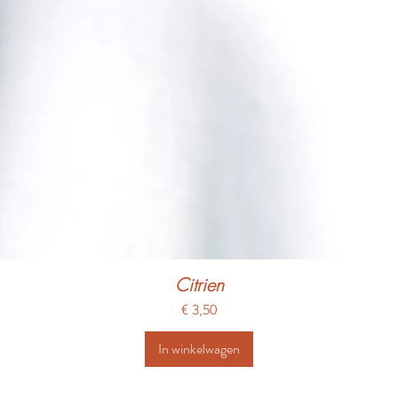
Citrien
Prijs
€ 3,50
In winkelwagen