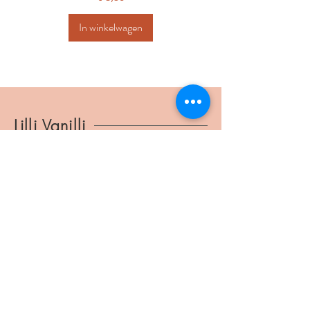
In winkelwagen
Lilli Vanilli
lillivanilli@ymail.com
BTW
1037.804.186
Verbindingsstraat 34
2540 Hove
©2025 Lilli Vanilli