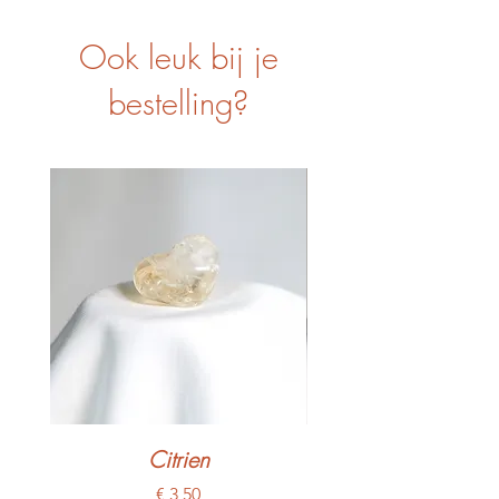
Ook leuk bij je
bestelling?
Citrien
Prijs
€ 3,50